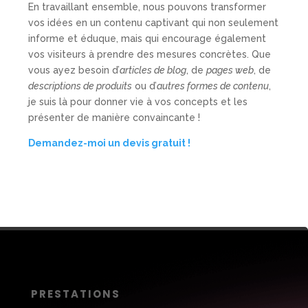
En travaillant ensemble, nous pouvons transformer
vos idées en un contenu captivant qui non seulement
informe et éduque, mais qui encourage également
vos visiteurs à prendre des mesures concrètes. Que
vous ayez besoin d’
articles de blog
, de
pages web
, de
descriptions de produits
ou d’
autres formes de contenu
,
je suis là pour donner vie à vos concepts et les
présenter de manière convaincante !
Demandez-moi un devis gratuit !
PRESTATIONS