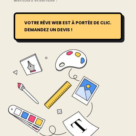
alentours ensemble !
VOTRE RÊVE WEB EST À PORTÉE DE CLIC.
DEMANDEZ UN DEVIS !