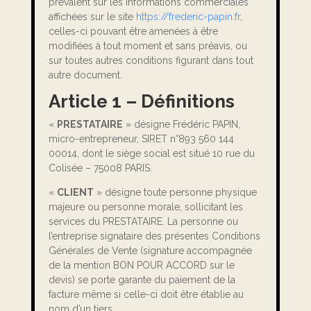
prévalent sur les informations commerciales
affichées sur le site
https://frederic-papin.fr
,
celles-ci pouvant être amenées à être
modifiées à tout moment et sans préavis, ou
sur toutes autres conditions figurant dans tout
autre document.
Article 1 – Définitions
«
PRESTATAIRE
» désigne Frédéric PAPIN,
micro-entrepreneur, SIRET n°893 560 144
00014, dont le siège social est situé 10 rue du
Colisée – 75008 PARIS.
«
CLIENT
» désigne toute personne physique
majeure ou personne morale, sollicitant les
services du PRESTATAIRE. La personne ou
l’entreprise signataire des présentes Conditions
Générales de Vente (signature accompagnée
de la mention BON POUR ACCORD sur le
devis) se porte garante du paiement de la
facture même si celle-ci doit être établie au
nom d’un tiers.